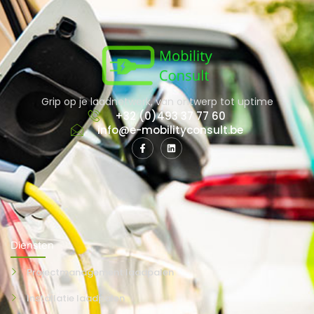
Grip op je laadnetwerk, van ontwerp tot uptime
+32 (0)493 37 77 60
info@e-mobilityconsult.be
Diensten
Projectmanagement laadpalen
Installatie laadpalen