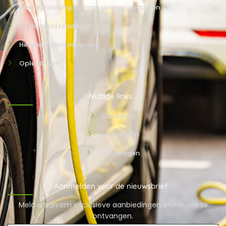
Inbedrijfstelling commissioning laadpalen
Onderhoud laadpalen
Herstellingen laadpalen
Opleidingen
Nuttige links
Car policy
Laadpunten
Oplossingen
Aanmelden voor de nieuwsbrief
Meld u aan om exclusieve aanbiedingen en nieuws te
ontvangen.