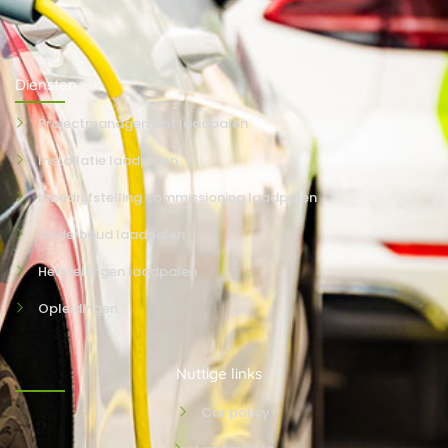
Diensten
Projectmanagement laadpalen
Installatie laadpalen
Inbedrijfstelling commissioning laadpalen
Onderhoud laadpalen
Herstellingen laadpalen
Opleidingen
Nuttige links
Car policy