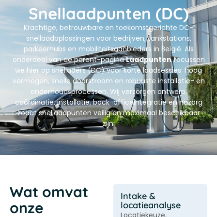
Snellaadpunten (DC)
Krachtige, betrouwbare en toekomstgerichte DC-
snellaadoplossingen voor bedrijven, tankstations,
parkeerhubs en mobiliteitsaanbieders in België. Als
onderdeel van de parent-pagina
Laadpunten
focussen
we hier op snelladers (DC) voor korte laadsessies: hoog
vermogen, snelle doorstroom en robuuste installatie- en
onderhoudsprocessen. Wij verzorgen ontwerp,
coördinatie, installatie, back-officeintegratie en nazorg
zodat snellaadpunten veilig en maximaal beschikbaar
zijn.
Wat omvat
Intake &
onze
locatieanalyse
Locatiekeuze,