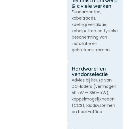
Technisch ontwerp
& civiele werken
Fundamenten,
kabeltracés,
koeling/ventilatie,
kabelputten en fysieke
bescherming van
installatie en
gebruikersstromen.
Hardware- en
vendorselectie
Advies bij keuze van
DC-laders (vermogen
50 kW — 350+ kW),
koppelmogelijkheden
(CCS), laadsystemen
en back-office.