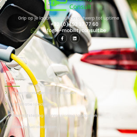
Grip op je laadnetwerk, van ontwerp tot uptime
+32 (0)493 37 77 60
info@e-mobilityconsult.be
Diensten
Projectmanagement laadpalen
Installatie laadpalen
Inbedrijfstelling commissioning laadpalen
Onderhoud laadpalen