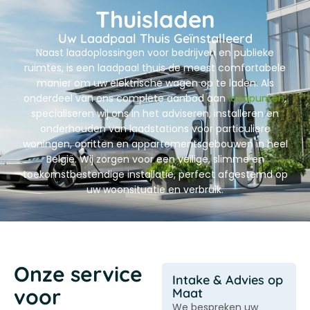
Thuisladen
Uw Laadpaal Thuis Geïnstalleerd
Naast laadoplossingen voor bedrijven en publieke
ruimtes, is een
laadpaal thuis
de meest comfortabele
manier om uw elektrische wagen op te laden. Als
onderdeel van ons complete aanbod aan
laadpunten
,
specialiseren wij ons in het adviseren, installeren en
onderhouden van laadstations voor particuliere
woningen, opritten en appartementsgebouwen in heel
België. Wij zorgen voor een veilige, slimme en
toekomstbestendige installatie, perfect afgestemd op
uw woonsituatie en verbruik.
Onze service
Intake & Advies op
voor
Maat
We bespreken uw