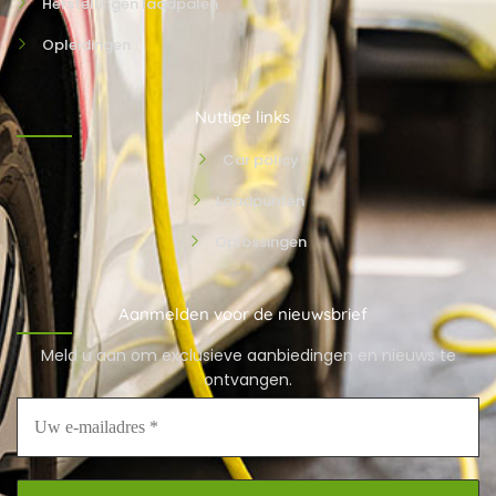
Herstellingen laadpalen
Opleidingen
Nuttige links
Car policy
Laadpunten
Oplossingen
Aanmelden voor de nieuwsbrief
Meld u aan om exclusieve aanbiedingen en nieuws te
ontvangen.