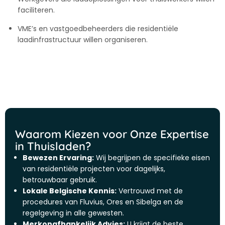
faciliteren.
VME’s en vastgoedbeheerders die residentiële
laadinfrastructuur willen organiseren.
Waarom Kiezen voor Onze Expertise
in Thuisladen?
Bewezen Ervaring:
Wij begrijpen de specifieke eisen
van residentiële projecten voor dagelijks,
betrouwbaar gebruik.
Lokale Belgische Kennis:
Vertrouwd met de
procedures van Fluvius, Ores en Sibelga en de
regelgeving in alle gewesten.
Merkonafhankelijk Advies:
U krijgt de beste